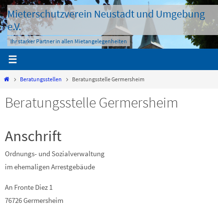
Zum
Mieterschutzverein Neustadt und Umgebung
Inhalt
e.V.
springen
Ihr starker Partner in allen Mietangelegenheiten
Start
Beratungsstellen
Beratungsstelle Germersheim
Beratungsstelle Germersheim
Anschrift
Ordnungs- und Sozialverwaltung
im ehemaligen Arrestgebäude
An Fronte Diez 1
76726 Germersheim